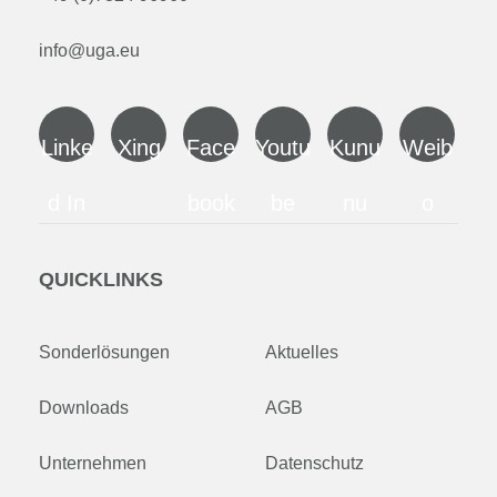
info@uga.eu
Linke
Xing
Face
Youtu
Kunu
Weib
d In
book
be
nu
o
QUICKLINKS
Sonderlösungen
Aktuelles
Downloads
AGB
Unternehmen
Datenschutz