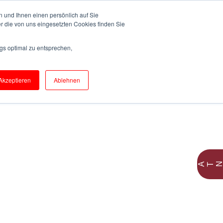
DOWNLOADS
NEWS
CAREER
 und Ihnen einen persönlich auf Sie
EN
r die von uns eingesetzten Cookies finden Sie
gs optimal zu entsprechen,
Akzeptieren
Ablehnen
Y
CONTACT
TACT