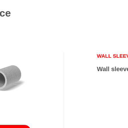
nce
WALL SLEE
Wall sleeve